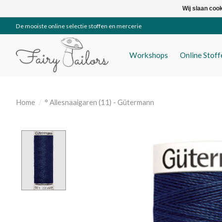
Wij slaan coo
De mooiste online selectie stoffen en mercerie
Workshops
Online Stof
Home
/
° Allesnaaigaren (11) - Gütermann
Product image slideshow Items