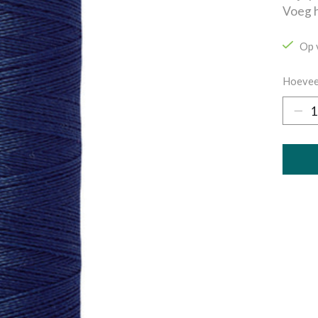
Voeg h
Op 
Hoevee