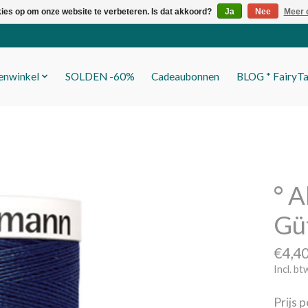
kies op om onze website te verbeteren. Is dat akkoord?
Ja
Nee
Meer 
fenwinkel
SOLDEN -60%
Cadeaubonnen
BLOG * FairyTa
° A
Gü
€4,4
Incl. bt
Prijs 