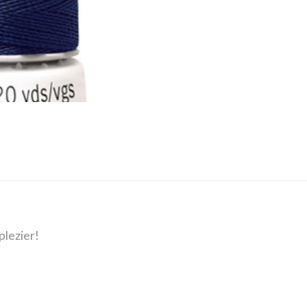
plezier!