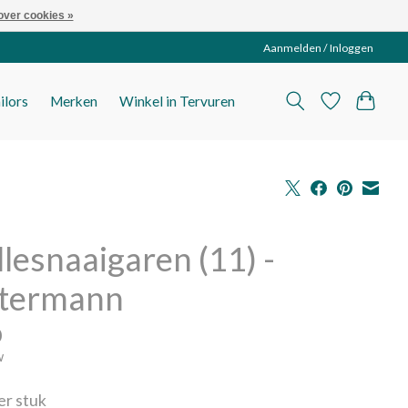
over cookies »
Aanmelden / Inloggen
ilors
Merken
Winkel in Tervuren
llesnaaigaren (11) -
termann
0
w
per stuk