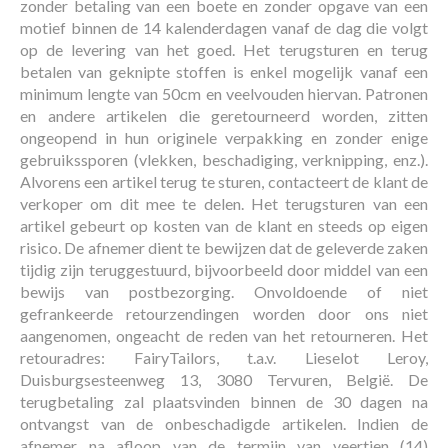
zonder betaling van een boete en zonder opgave van een
motief binnen de 14 kalenderdagen vanaf de dag die volgt
op de levering van het goed. Het terugsturen en terug
betalen van geknipte stoffen is enkel mogelijk vanaf een
minimum lengte van 50cm en veelvouden hiervan. Patronen
en andere artikelen die geretourneerd worden, zitten
ongeopend in hun originele verpakking en zonder enige
gebruikssporen (vlekken, beschadiging, verknipping, enz.).
Alvorens een artikel terug te sturen, contacteert de klant de
verkoper om dit mee te delen. Het terugsturen van een
artikel gebeurt op kosten van de klant en steeds op eigen
risico. De afnemer dient te bewijzen dat de geleverde zaken
tijdig zijn teruggestuurd, bijvoorbeeld door middel van een
bewijs van postbezorging. Onvoldoende of niet
gefrankeerde retourzendingen worden door ons niet
aangenomen, ongeacht de reden van het retourneren. Het
retouradres: FairyTailors, t.a.v. Lieselot Leroy,
Duisburgsesteenweg 13, 3080 Tervuren, België. De
terugbetaling zal plaatsvinden binnen de 30 dagen na
ontvangst van de onbeschadigde artikelen. Indien de
afnemer na afloop van de termijn van veertien (14)