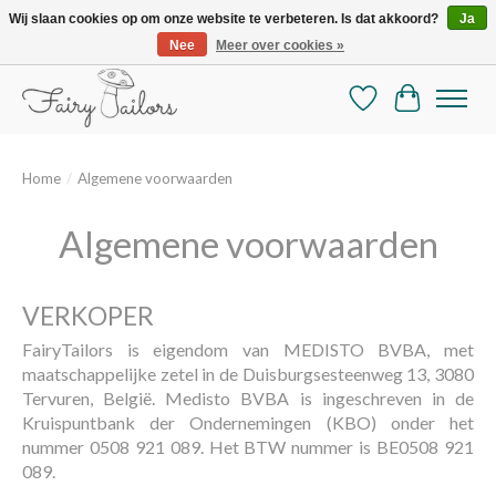
Wij slaan cookies op om onze website te verbeteren. Is dat akkoord?
Ja
Nee
Meer over cookies »
De mooiste online selectie stoffen en mercerie
Verlanglijst
Winkelman
Home
/
Algemene voorwaarden
Algemene voorwaarden
VERKOPER
FairyTailors is eigendom van MEDISTO BVBA, met
maatschappelijke zetel in de Duisburgsesteenweg 13, 3080
Tervuren, België. Medisto BVBA is ingeschreven in de
Kruispuntbank der Ondernemingen (KBO) onder het
nummer 0508 921 089. Het BTW nummer is BE0508 921
089.