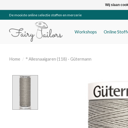
Wij slaan coo
De mooiste online selectie stoffen en mercerie
Workshops
Online Stof
Home
/
° Allesnaaigaren (118) - Gütermann
Product image slideshow Items