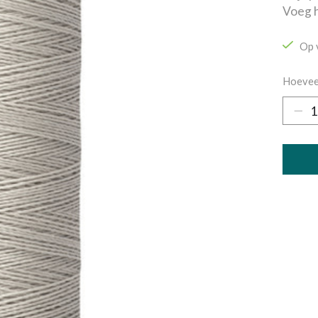
Voeg h
Op 
Hoevee