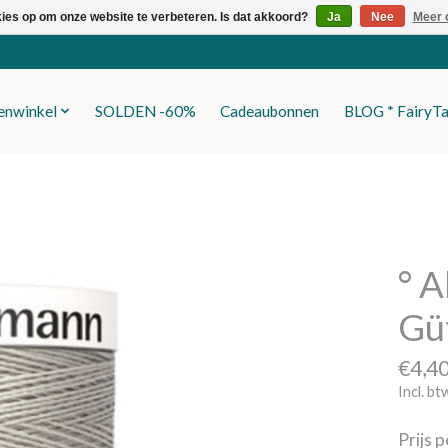
kies op om onze website te verbeteren. Is dat akkoord?
Ja
Nee
Meer 
fenwinkel
SOLDEN -60%
Cadeaubonnen
BLOG * FairyTa
° A
Gü
€4,4
Incl. bt
Prijs 