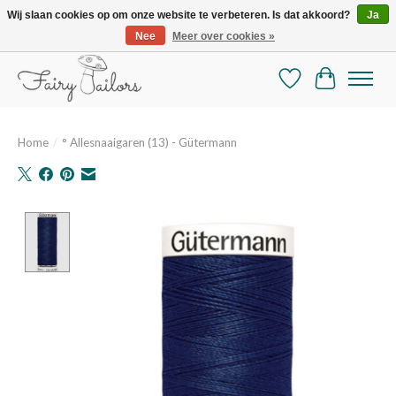
Wij slaan cookies op om onze website te verbeteren. Is dat akkoord?
Ja
Nee
Meer over cookies »
De mooiste online selectie stoffen en mercerie
Verlanglijst
Winkelman
Home
/
° Allesnaaigaren (13) - Gütermann
Product image slideshow Items