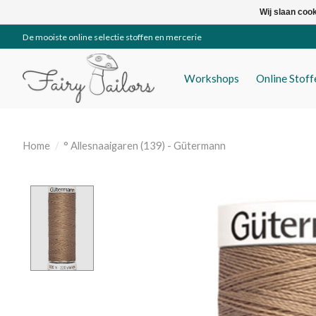
Wij slaan coo
De mooiste online selectie stoffen en mercerie
Workshops
Online Stof
Home
/
° Allesnaaigaren (139) - Gütermann
Product image slideshow Items