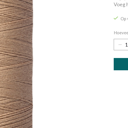
Voeg h
Op 
Hoevee