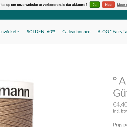
kies op om onze website te verbeteren. Is dat akkoord?
Ja
Nee
Meer 
fenwinkel
SOLDEN -60%
Cadeaubonnen
BLOG * FairyTa
° A
Gü
€4,4
Incl. bt
Prijs 