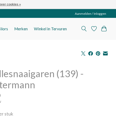
over cookies »
Aanmelden / Inloggen
ilors
Merken
Winkel in Tervuren
llesnaaigaren (139) -
termann
0
w
per stuk