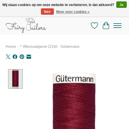
Wij slaan cookies op om onze website te verbeteren. Is dat akkoord?
Ja
Nee
Meer over cookies »
De mooiste online selectie stoffen en mercerie
Verlanglijst
Winkelman
Home
/
° Allesnaaigaren (226) - Gütermann
Product image slideshow Items