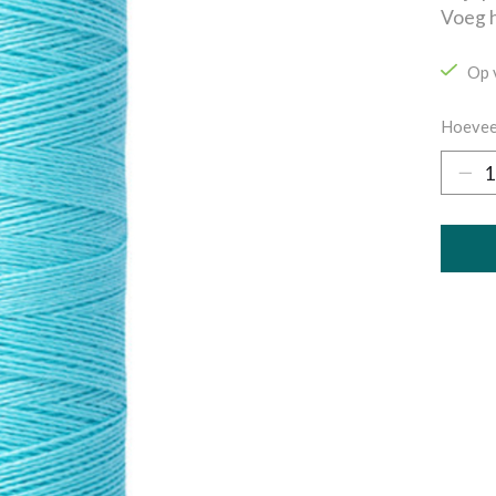
Voeg h
Op 
Hoevee