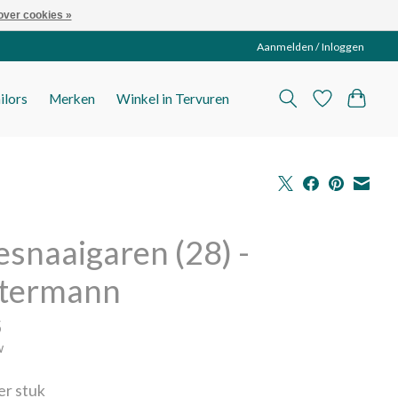
over cookies »
Aanmelden / Inloggen
ilors
Merken
Winkel in Tervuren
esnaaigaren (28) -
termann
5
w
per stuk