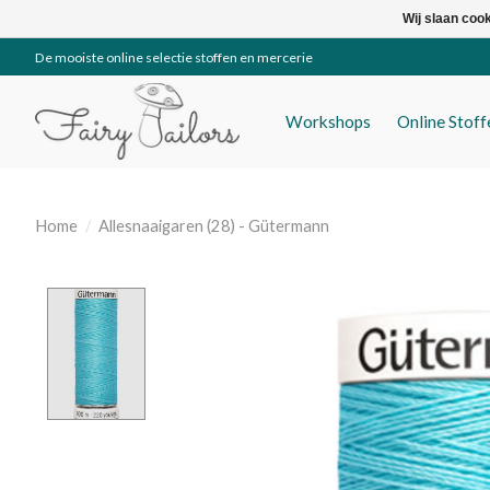
Wij slaan coo
De mooiste online selectie stoffen en mercerie
Workshops
Online Stof
Home
/
Allesnaaigaren (28) - Gütermann
Product image slideshow Items