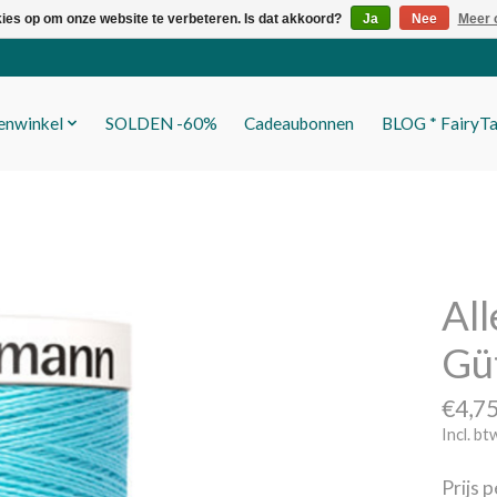
kies op om onze website te verbeteren. Is dat akkoord?
Ja
Nee
Meer 
fenwinkel
SOLDEN -60%
Cadeaubonnen
BLOG * FairyTa
All
Gü
€4,7
Incl. bt
Prijs 