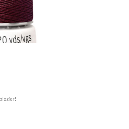
plezier!