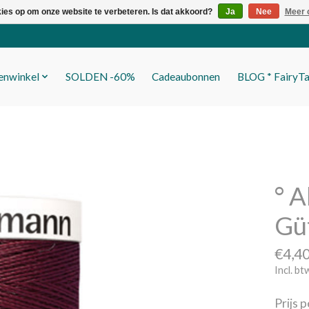
kies op om onze website te verbeteren. Is dat akkoord?
Ja
Nee
Meer 
fenwinkel
SOLDEN -60%
Cadeaubonnen
BLOG * FairyTa
° A
Gü
€4,4
Incl. bt
Prijs 