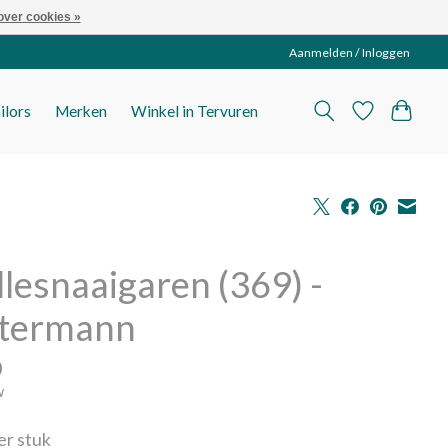
over cookies »
Aanmelden / Inloggen
ilors
Merken
Winkel in Tervuren
llesnaaigaren (369) -
termann
0
w
per stuk