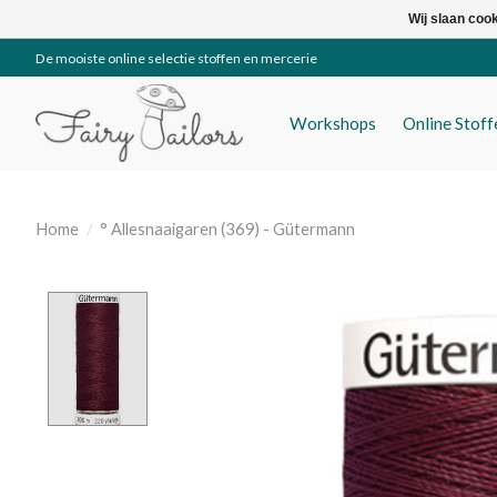
Wij slaan coo
De mooiste online selectie stoffen en mercerie
Workshops
Online Stof
Home
/
° Allesnaaigaren (369) - Gütermann
Product image slideshow Items