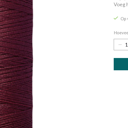
Voeg h
Op 
Hoevee