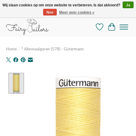
Wij slaan cookies op om onze website te verbeteren. Is dat akkoord?
Ja
Nee
Meer over cookies »
De mooiste online selectie stoffen en mercerie
Verlanglijst
Winkelman
Home
/
* Allesnaaigaren (578) - Gütermann
Product image slideshow Items