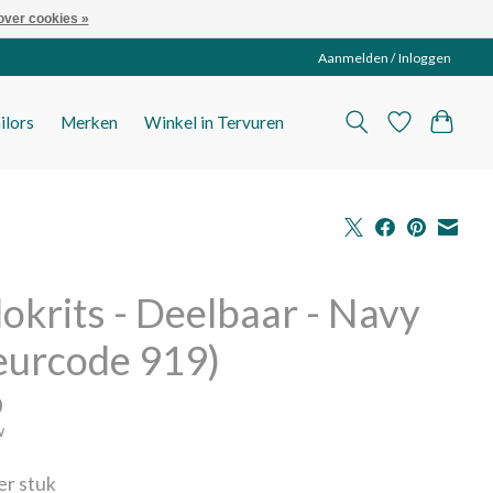
over cookies »
Aanmelden / Inloggen
ilors
Merken
Winkel in Tervuren
lokrits - Deelbaar - Navy
eurcode 919)
0
w
per stuk