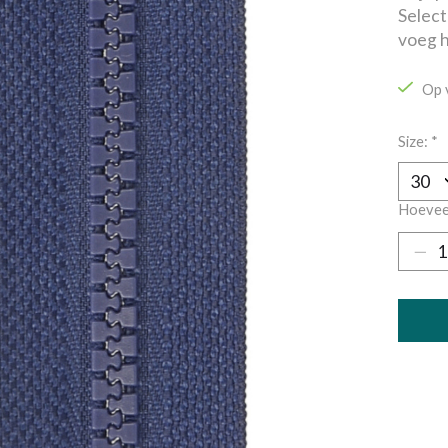
Select
voeg h
Op 
Size:
*
Hoevee