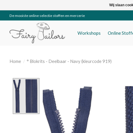
Wij slaan coo
De mooiste online selectie stoffen en mercerie
Workshops
Online Stof
Home
/
° Blokrits - Deelbaar - Navy (kleurcode 919)
Product image slideshow Items