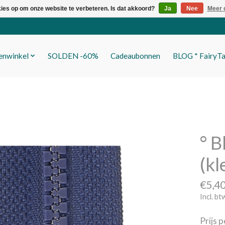
kies op om onze website te verbeteren. Is dat akkoord?
Ja
Nee
Meer 
fenwinkel
SOLDEN -60%
Cadeaubonnen
BLOG * FairyTa
° B
(kl
€5,4
Incl. bt
Prijs 