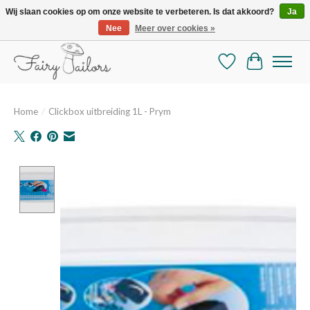
Wij slaan cookies op om onze website te verbeteren. Is dat akkoord?
Ja
Nee
Meer over cookies »
De mooiste online selectie stoffen en mercerie
Verlanglijst
Winkelman
Home
/
Clickbox uitbreiding 1L - Prym
Product image slideshow Items