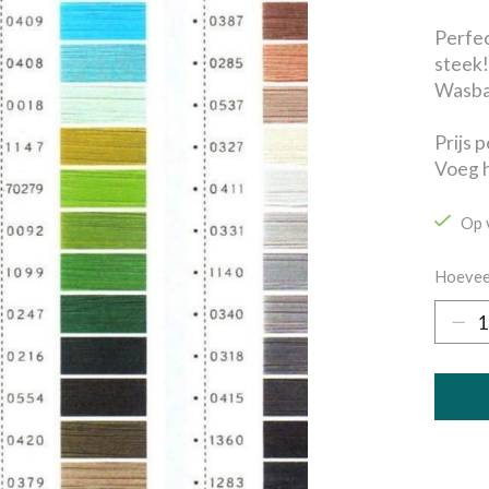
Perfec
steek!
Wasbaa
Prijs p
Voeg h
Op 
Hoevee