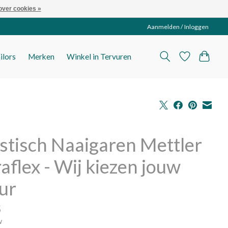
over cookies »
Aanmelden / Inloggen
ilors
Merken
Winkel in Tervuren
stisch Naaigaren Mettler
aflex - Wij kiezen jouw
ur
5
w