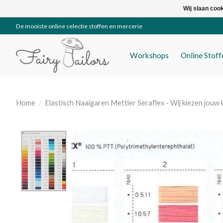
Wij slaan coo
De mooiste online selectie stoffen en mercerie
Workshops
Online Stof
Home
/
Elastisch Naaigaren Mettler Seraflex - Wij kiezen jouw 
Product image slideshow Items