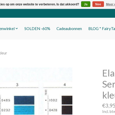
kies op om onze website te verbeteren. Is dat akkoord?
Ja
Nee
Meer 
fenwinkel
SOLDEN -60%
Cadeaubonnen
BLOG * FairyTa
kleur
Ela
Ser
kle
€3,9
Incl. bt