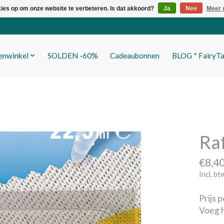
kies op om onze website te verbeteren. Is dat akkoord?
Ja
Nee
Meer 
fenwinkel
SOLDEN -60%
Cadeaubonnen
BLOG * FairyTa
Ra
€8,4
Incl. bt
Prijs p
Voeg h