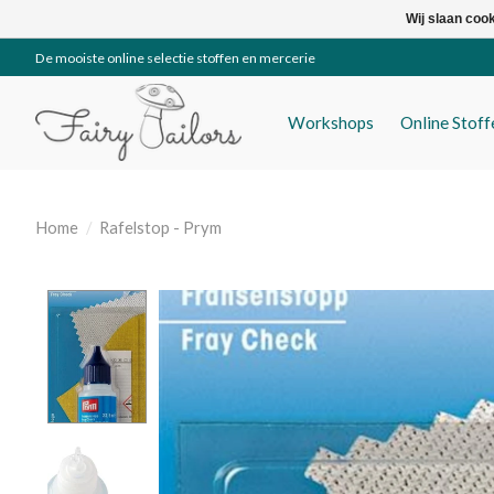
Wij slaan coo
De mooiste online selectie stoffen en mercerie
Workshops
Online Stof
Home
/
Rafelstop - Prym
Product image slideshow Items