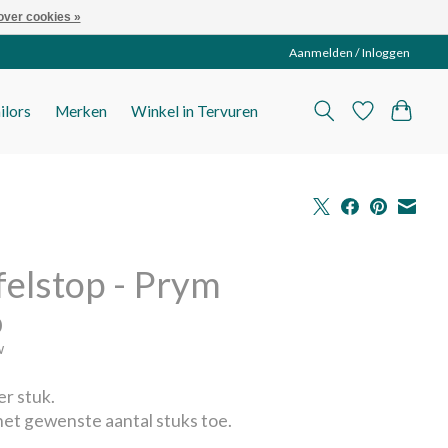
over cookies »
Aanmelden / Inloggen
ilors
Merken
Winkel in Tervuren
felstop - Prym
0
w
er stuk.
et gewenste aantal stuks toe.