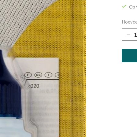
Op 
Hoevee