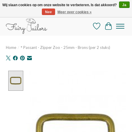
Wij slaan cookies op om onze website te verbeteren. Is dat akkoord?
Ja
Nee
Meer over cookies »
De mooiste online selectie stoffen en mercerie
Verlanglijst
Winkelman
Home
/
° Passant - Zipper Zoo - 25mm - Brons (per 2 stuks)
Product image slideshow Items