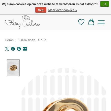
Wij slaan cookies op om onze website te verbeteren. Is dat akkoord?
Ja
Nee
Meer over cookies »
De mooiste online selectie stoffen en mercerie
Verlanglijst
Winkelman
Home
/
* Draaislotje - Goud
Product image slideshow Items