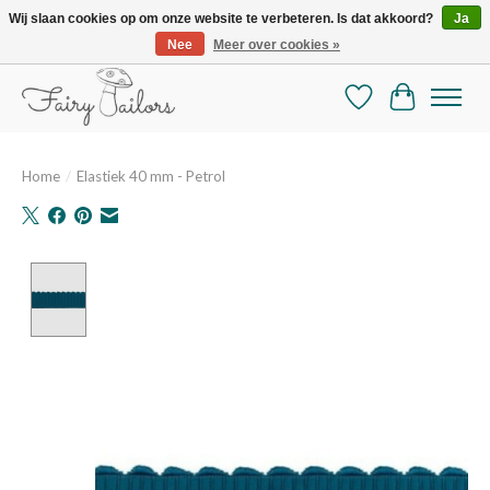
Wij slaan cookies op om onze website te verbeteren. Is dat akkoord?
Ja
Nee
Meer over cookies »
De mooiste online selectie stoffen en mercerie
Verlanglijst
Winkelman
Home
/
Elastiek 40 mm - Petrol
Product image slideshow Items