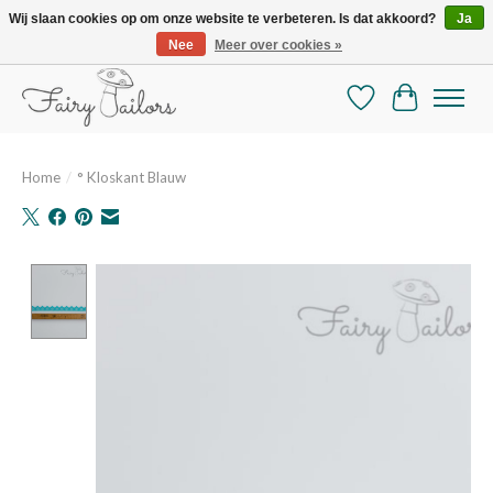
Wij slaan cookies op om onze website te verbeteren. Is dat akkoord?
Ja
Nee
Meer over cookies »
De mooiste online selectie stoffen en mercerie
Verlanglijst
Winkelman
Home
/
° Kloskant Blauw
Product image slideshow Items