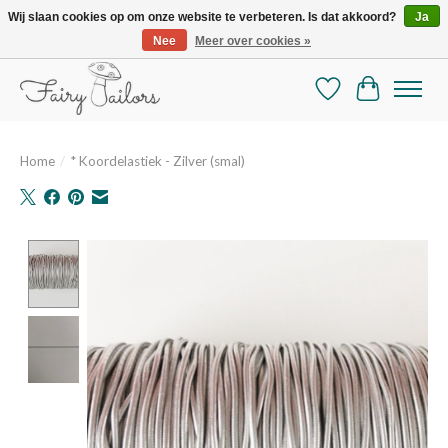
Wij slaan cookies op om onze website te verbeteren. Is dat akkoord?
Ja
Nee
Meer over cookies »
De mooiste online selectie stoffen en mercerie
Verlanglijst
Winkelman
Home
/
* Koordelastiek - Zilver (smal)
Product image slideshow Items