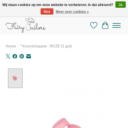
Wij slaan cookies op om onze website te verbeteren. Is dat akkoord?
Ja
Nee
Meer over cookies »
De mooiste online selectie stoffen en mercerie
Verlanglijst
Winkelman
Home
/
* Koordstopper - ROZE (1 gat)
Product image slideshow Items