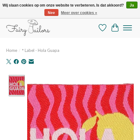
Wij slaan cookies op om onze website te verbeteren. Is dat akkoord?
Ja
Nee
Meer over cookies »
De mooiste online selectie stoffen en mercerie
Verlanglijst
Winkelman
Home
/
° Label - Hola Guapa
Product image slideshow Items