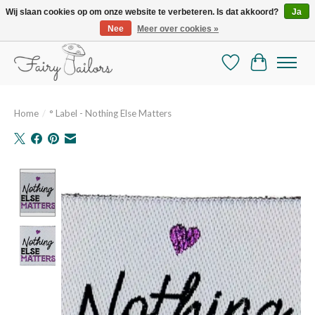
Wij slaan cookies op om onze website te verbeteren. Is dat akkoord?
Ja
Nee
Meer over cookies »
De mooiste online selectie stoffen en mercerie
Verlanglijst
Winkelman
Home
/
° Label - Nothing Else Matters
Product image slideshow Items