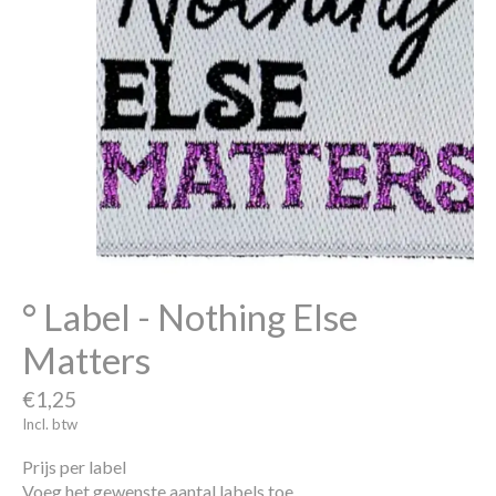
° Label - Nothing Else
Matters
€1,25
Incl. btw
Prijs per label
Voeg het gewenste aantal labels toe.