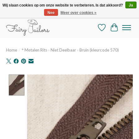
Wij slaan cookies op om onze website te verbeteren. Is dat akkoord?
Ja
Nee
Meer over cookies »
De mooiste online selectie stoffen en mercerie
Verlanglijst
Winkelman
Home
/
° Metalen Rits - Niet Deelbaar - Bruin (kleurcode 570)
Product image slideshow Items