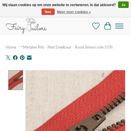
Wij slaan cookies op om onze website te verbeteren. Is dat akkoord?
Ja
Nee
Meer over cookies »
De mooiste online selectie stoffen en mercerie
Verlanglijst
Winkelman
Home
/
° Metalen Rits - Niet Deelbaar - Rood (kleurcode 519)
Product image slideshow Items