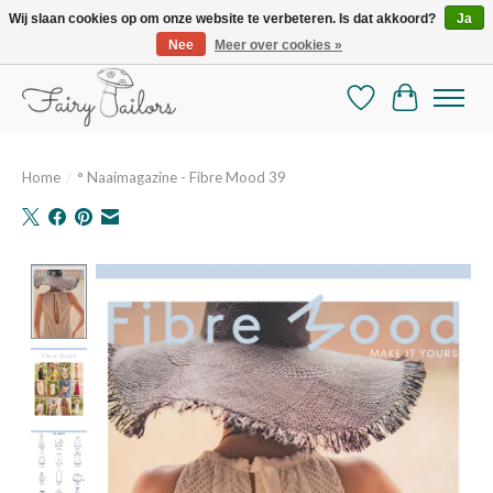
Wij slaan cookies op om onze website te verbeteren. Is dat akkoord?
Ja
Nee
Meer over cookies »
De mooiste online selectie stoffen en mercerie
Verlanglijst
Winkelman
Home
/
° Naaimagazine - Fibre Mood 39
Product image slideshow Items