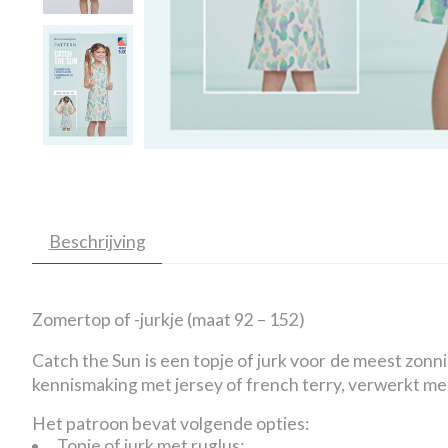
Beschrijving
Zomertop of -jurkje (maat 92 – 152)
Catch the Sun is een topje of jurk voor de meest zon
kennismaking met jersey of french terry, verwerkt 
Het patroon bevat volgende opties:
Topje of jurk met ruglus;