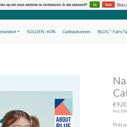
kies op om onze website te verbeteren. Is dat akkoord?
Ja
Nee
Meer 
fenwinkel
SOLDEN -60%
Cadeaubonnen
BLOG * FairyTa
Naa
Ca
€9,0
Incl. bt
Prijs 