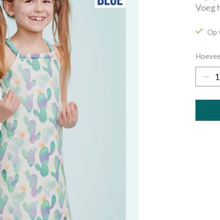
Voeg h
Op 
Hoevee