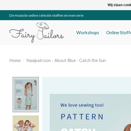
Wij slaan coo
De mooiste online selectie stoffen en mercerie
Workshops
Online Stof
Home
/
Naaipatroon - About Blue - Catch the Sun
Product image slideshow Items