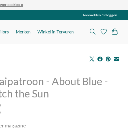
over cookies »
Aanmelden / Inloggen
ilors
Merken
Winkel in Tervuren
ipatroon - About Blue -
tch the Sun
0
w
per magazine