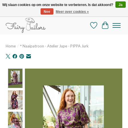
Wij slaan cookies op om onze website te verbeteren. Is dat akkoord?
Ja
Nee
Meer over cookies »
De mooiste online selectie stoffen en mercerie
Verlanglijst
Winkelman
Home
/
° Naaipatroon - Atelier Jupe - PIPPA Jurk
Product image slideshow Items