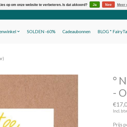
kies op om onze website te verbeteren. Is dat akkoord?
Ja
Nee
Meer 
fenwinkel
SOLDEN -60%
Cadeaubonnen
BLOG * FairyTa
ar)
° N
- O
€17,
Incl. bt
Prijs 