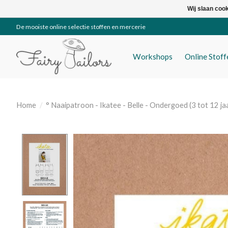
Wij slaan coo
De mooiste online selectie stoffen en mercerie
Workshops
Online Stof
Home
/
° Naaipatroon - Ikatee - Belle - Ondergoed (3 tot 12 ja
Product image slideshow Items