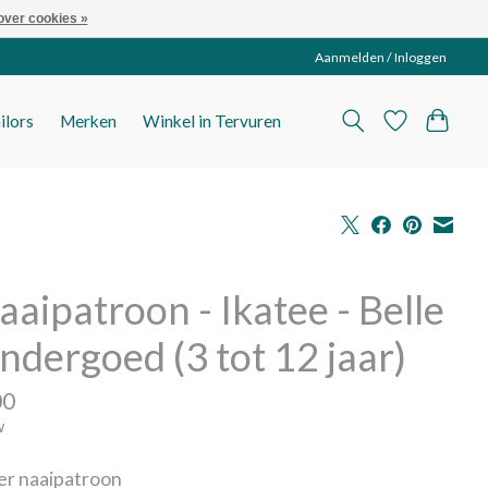
over cookies »
Aanmelden / Inloggen
ilors
Merken
Winkel in Tervuren
aaipatroon - Ikatee - Belle
ndergoed (3 tot 12 jaar)
00
w
per naaipatroon