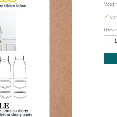
Voeg h
Op 
Hoevee