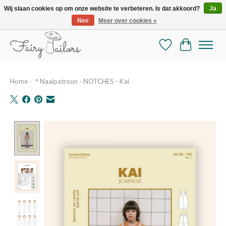
Wij slaan cookies op om onze website te verbeteren. Is dat akkoord?
Ja
Nee
Meer over cookies »
De mooiste online selectie stoffen en mercerie
Verlanglijst
Winkelman
Home
/
° Naaipatroon - NOTCHES - Kai
Product image slideshow Items