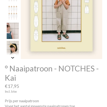
° Naaipatroon - NOTCHES -
Kai
€17,95
Incl. btw
Prijs per naaipatroon
Voeg het aantal gewenste naaipatronen toe.