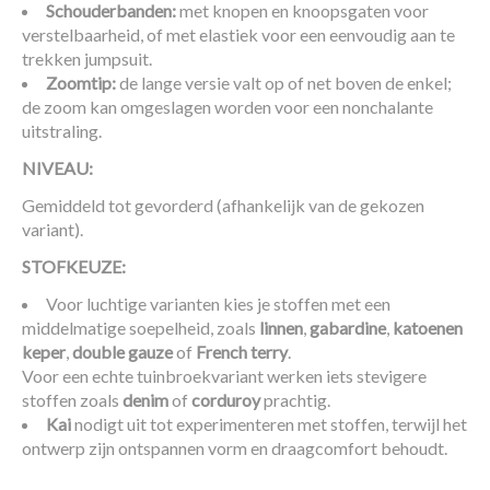
Schouderbanden:
met knopen en knoopsgaten voor
verstelbaarheid, of met elastiek voor een eenvoudig aan te
trekken jumpsuit.
Zoomtip:
de lange versie valt op of net boven de enkel;
de zoom kan omgeslagen worden voor een nonchalante
uitstraling.
NIVEAU:
Gemiddeld tot gevorderd (afhankelijk van de gekozen
variant).
STOFKEUZE:
Voor luchtige varianten kies je stoffen met een
middelmatige soepelheid, zoals
linnen
,
gabardine
,
katoenen
keper
,
double gauze
of
French terry
.
Voor een echte tuinbroekvariant werken iets stevigere
stoffen zoals
denim
of
corduroy
prachtig.
Kai
nodigt uit tot experimenteren met stoffen, terwijl het
ontwerp zijn ontspannen vorm en draagcomfort behoudt.