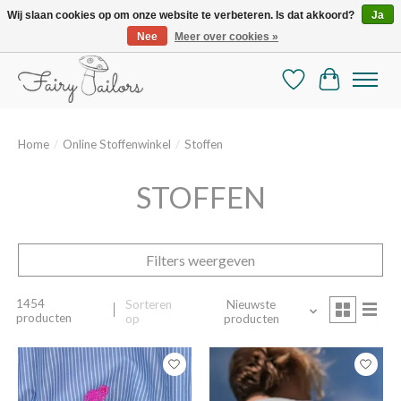
Wij slaan cookies op om onze website te verbeteren. Is dat akkoord?
Ja
Nee
Meer over cookies »
De mooiste online selectie stoffen en mercerie
Verlanglijst
Winkelman
Home
/
Online Stoffenwinkel
/
Stoffen
STOFFEN
Filters weergeven
1454
Sorteren
Nieuwste
producten
op
producten