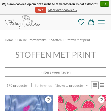
Wij slaan cookies op om onze website te verbeteren. Is dat akkoord?
Ja
Nee
Meer over cookies »
De mooiste online selectie stoffen en mercerie
Verlanglijst
Winkelman
Home
/
Online Stoffenwinkel
/
Stoffen
/
Stoffen met print
STOFFEN MET PRINT
Filters weergeven
670 producten
Sorteren op
Nieuwste producten