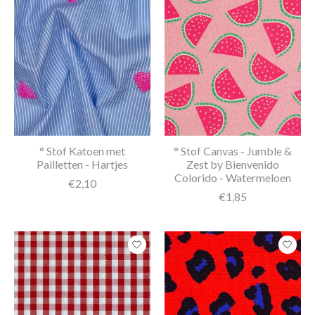
° Stof Katoen met
° Stof Canvas - Jumble &
Pailletten - Hartjes
Zest by Bienvenido
Colorido - Watermeloen
€2,10
€1,85