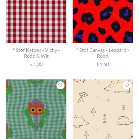
° Stof Katoen - Vichy -
° Stof Canvas - Leopard -
Rood & Wit
Rood
€1,30
€1,60