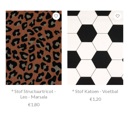
° Stof Structuurtricot -
° Stof Katoen - Voetbal
Leo - Marsala
€1,20
€1,80