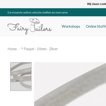
Wij slaan coo
De mooiste online selectie stoffen en mercerie
Workshops
Online Stof
Home
/
° Paspel - 10mm - Zilver
Product image slideshow Items