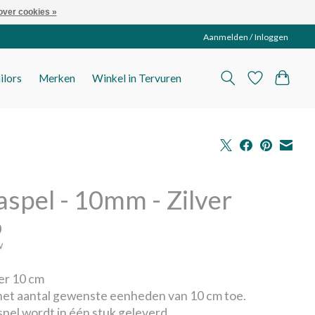
over cookies »
Aanmelden / Inloggen
ilors
Merken
Winkel in Tervuren
aspel - 10mm - Zilver
0
w
per 10 cm
et aantal gewenste eenheden van 10 cm toe.
pel wordt in één stuk geleverd.