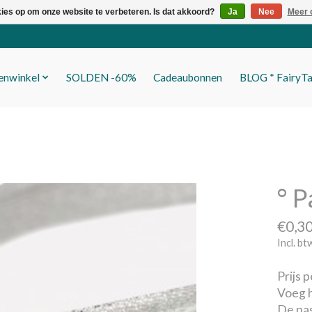
kies op om onze website te verbeteren. Is dat akkoord?
Ja
Nee
Meer 
fenwinkel
SOLDEN -60%
Cadeaubonnen
BLOG * FairyTa
° P
€0,3
Incl. bt
Prijs 
Voeg h
De pas