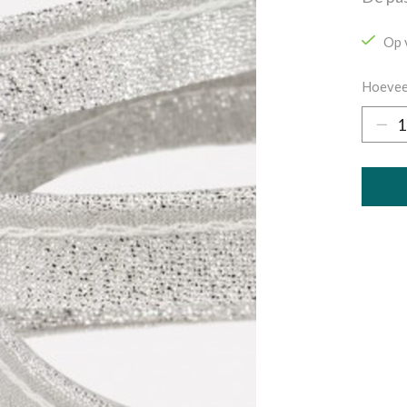
Op 
Hoevee