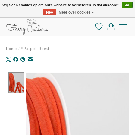
Wij slaan cookies op om onze website te verbeteren. Is dat akkoord?
Ja
Nee
Meer over cookies »
De mooiste online selectie stoffen en mercerie
Verlanglijst
Winkelman
Home
/
° Paspel - Roest
Product image slideshow Items