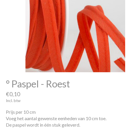
° Paspel - Roest
€0,10
Incl. btw
Prijs per 10 cm
Voeg het aantal gewenste eenheden van 10 cm toe.
De paspel wordt in één stuk geleverd.