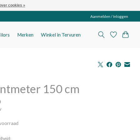
over cookies »
Aanmelden / Inloggen
ilors
Merken
Winkel in Tervuren
Lintmeter 150 cm
0
w
voorraad
lheid: