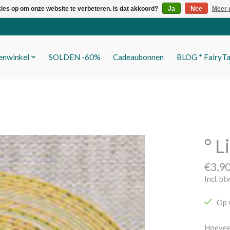
kies op om onze website te verbeteren. Is dat akkoord?
Ja
Nee
Meer 
fenwinkel
SOLDEN -60%
Cadeaubonnen
BLOG * FairyTa
° 
€3,9
Incl. bt
Op 
Hoevee