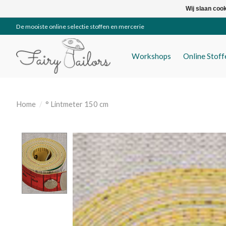
Wij slaan coo
De mooiste online selectie stoffen en mercerie
Workshops
Online Stof
Home
/
° Lintmeter 150 cm
Product image slideshow Items