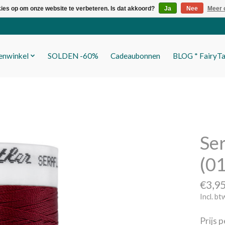
kies op om onze website te verbeteren. Is dat akkoord?
Ja
Nee
Meer 
fenwinkel
SOLDEN -60%
Cadeaubonnen
BLOG * FairyTa
Ser
(01
€3,9
Incl. bt
Prijs 