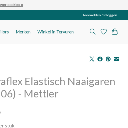
over cookies »
Aanmelden / Inloggen
ilors
Merken
Winkel in Tervuren
aflex Elastisch Naaigaren
06) - Mettler
5
w
per stuk