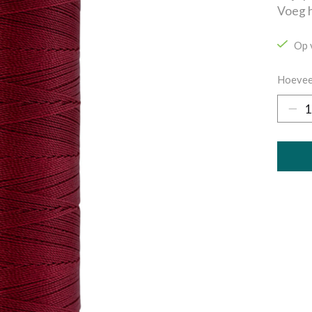
Voeg h
Op 
Hoevee