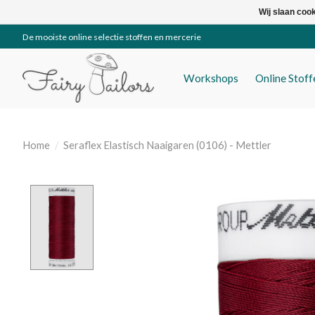
Wij slaan coo
De mooiste online selectie stoffen en mercerie
Workshops
Online Stof
Home
/
Seraflex Elastisch Naaigaren (0106) - Mettler
Product image slideshow Items