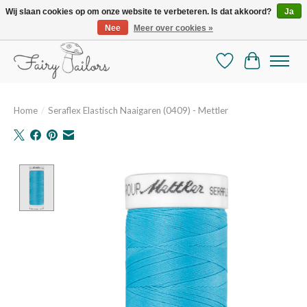
Wij slaan cookies op om onze website te verbeteren. Is dat akkoord?
Ja
Nee
Meer over cookies »
De mooiste online selectie stoffen en mercerie
Verlanglijst
Winkelman
Home
/
Seraflex Elastisch Naaigaren (0409) - Mettler
Product image slideshow Items