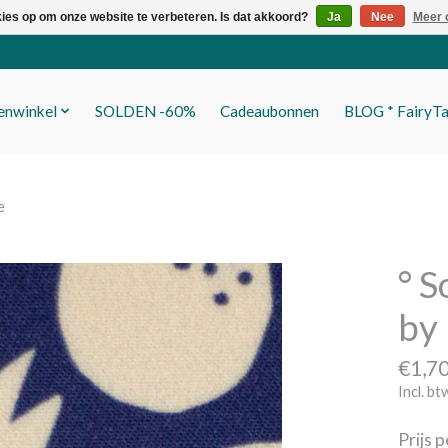
kies op om onze website te verbeteren. Is dat akkoord?
Ja
Nee
Meer 
fenwinkel
SOLDEN -60%
Cadeaubonnen
BLOG * FairyTa
e
° S
by 
€1,7
Incl. bt
Prijs 