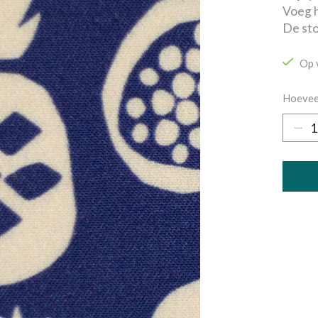
Voeg h
De sto
Op 
Hoevee