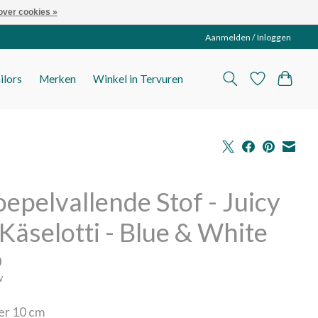
over cookies »
Aanmelden / Inloggen
ilors
Merken
Winkel in Tervuren
oepelvallende Stof - Juicy
Käselotti - Blue & White
0
w
per 10 cm