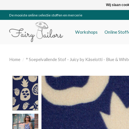
Wij slaan coo
De mooiste online selectie stoffen en mercerie
Workshops
Online Stof
Home
/
° Soepelvallende Stof - Juicy by Käselotti - Blue & Whit
Product image slideshow Items