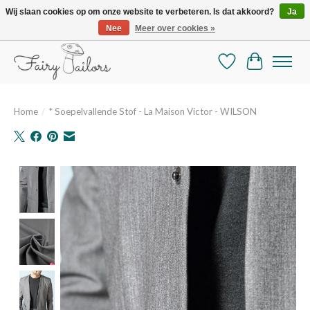
Wij slaan cookies op om onze website te verbeteren. Is dat akkoord?
Ja
Nee
Meer over cookies »
De mooiste online selectie stoffen en mercerie
Verlanglijst
Winkelman
Home
/
* Soepelvallende Stof - La Maison Victor - WILSON
Product image slideshow Items