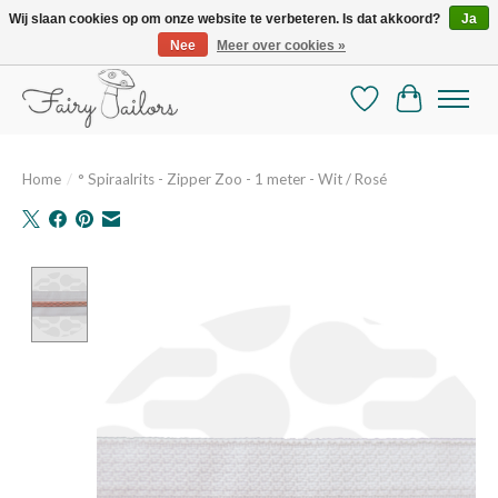
Wij slaan cookies op om onze website te verbeteren. Is dat akkoord?
Ja
Nee
Meer over cookies »
De mooiste online selectie stoffen en mercerie
Verlanglijst
Winkelman
Home
/
° Spiraalrits - Zipper Zoo - 1 meter - Wit / Rosé
Product image slideshow Items