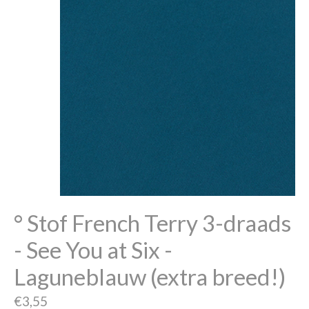
° Stof French Terry 3-draads
- See You at Six -
Laguneblauw (extra breed!)
€3,55