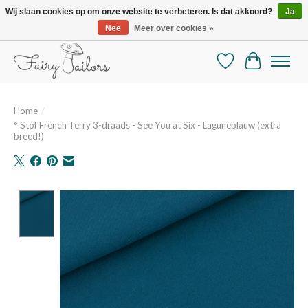
Wij slaan cookies op om onze website te verbeteren. Is dat akkoord?
Ja
Nee
Meer over cookies »
De mooiste online selectie stoffen en mercerie
Verlanglijst
Winkelman
Home
/
° Stof French Terry 3-draads - See You at Six - Laguneblauw (extra
breed!)
Product image slideshow Items