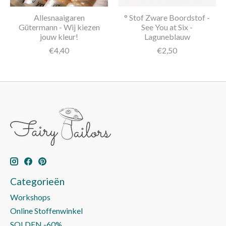
Allesnaaigaren
° Stof Zware Boordstof -
Gütermann - Wij kiezen
See You at Six -
jouw kleur!
Laguneblauw
€4,40
€2,50
Categorieën
Workshops
Online Stoffenwinkel
SOLDEN -60%