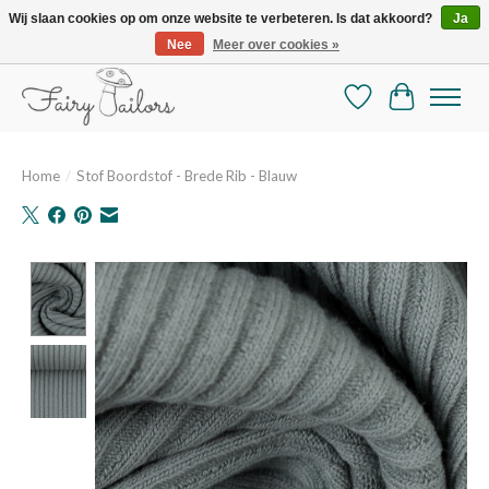
Wij slaan cookies op om onze website te verbeteren. Is dat akkoord?
Ja
Nee
Meer over cookies »
De mooiste online selectie stoffen en mercerie
Verlanglijst
Winkelman
Home
/
Stof Boordstof - Brede Rib - Blauw
Product image slideshow Items