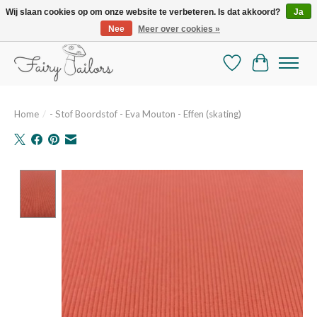
Wij slaan cookies op om onze website te verbeteren. Is dat akkoord?
Ja
Nee
Meer over cookies »
De mooiste online selectie stoffen en mercerie
Verlanglijst
Winkelman
Home
/
- Stof Boordstof - Eva Mouton - Effen (skating)
Product image slideshow Items