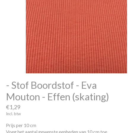
- Stof Boordstof - Eva
Mouton - Effen (skating)
€1,29
Incl. btw
Prijs per 10 cm
Voeg het aantal gewenste eenheden van 10 cm toe.