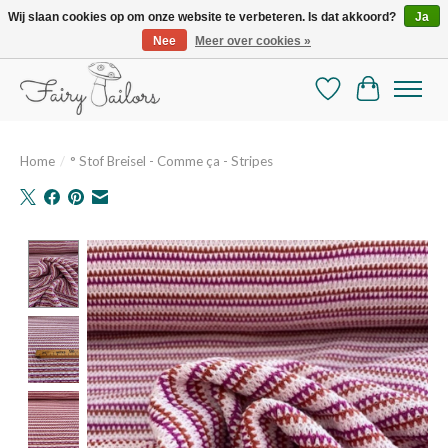
Wij slaan cookies op om onze website te verbeteren. Is dat akkoord?
Ja
Nee
Meer over cookies »
De mooiste online selectie stoffen en mercerie
Verlanglijst
Winkelman
Home
/
° Stof Breisel - Comme ça - Stripes
Product image slideshow Items