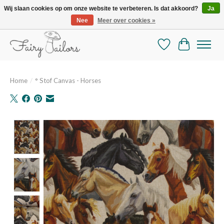
Wij slaan cookies op om onze website te verbeteren. Is dat akkoord?
Ja
Nee
Meer over cookies »
De mooiste online selectie stoffen en mercerie
Verlanglijst
Winkelman
Home
/
° Stof Canvas - Horses
Product image slideshow Items