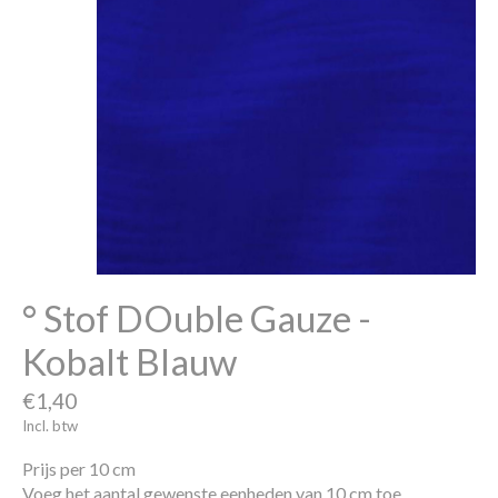
° Stof DOuble Gauze -
Kobalt Blauw
€1,40
Incl. btw
Prijs per 10 cm
Voeg het aantal gewenste eenheden van 10 cm toe.