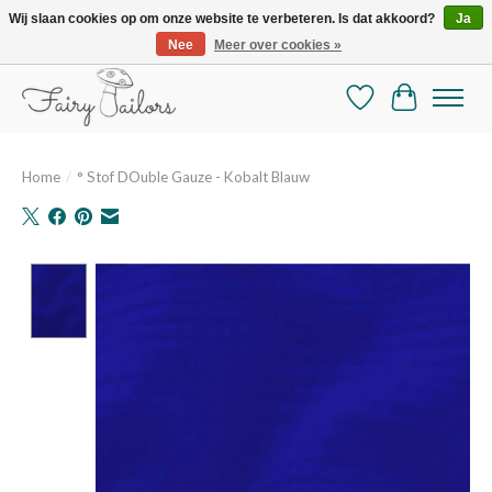
Wij slaan cookies op om onze website te verbeteren. Is dat akkoord?
Ja
Nee
Meer over cookies »
De mooiste online selectie stoffen en mercerie
Verlanglijst
Winkelman
Home
/
° Stof DOuble Gauze - Kobalt Blauw
Product image slideshow Items