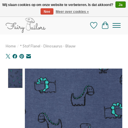
Wij slaan cookies op om onze website te verbeteren. Is dat akkoord?
Ja
Nee
Meer over cookies »
De mooiste online selectie stoffen en mercerie
Verlanglijst
Winkelman
Home
/
° Stof Flanel - Dinosaurus - Blauw
Product image slideshow Items