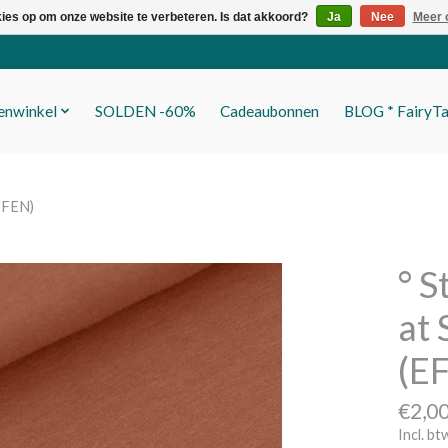
kies op om onze website te verbeteren. Is dat akkoord?
Ja
Nee
Meer 
fenwinkel
SOLDEN -60%
Cadeaubonnen
BLOG * FairyTa
EFFEN)
° S
at 
(E
€2,0
Incl. bt