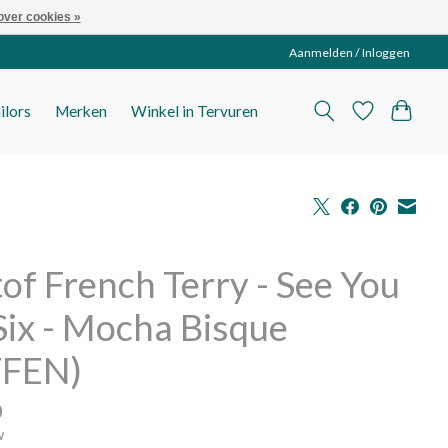
over cookies »
Aanmelden / Inloggen
ilors
Merken
Winkel in Tervuren
tof French Terry - See You
Six - Mocha Bisque
FFEN)
0
w