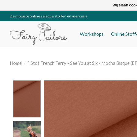
Wij slaan coo
De mooiste online selectie stoffen en mercerie
Workshops
Online Stof
Home
/
° Stof French Terry - See You at Six - Mocha Bisque (
Product image slideshow Items