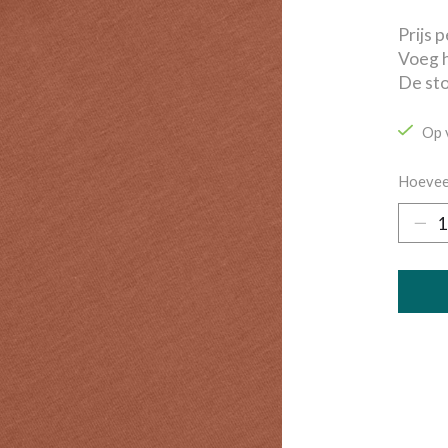
Prijs 
Voeg h
De sto
Op 
Hoevee