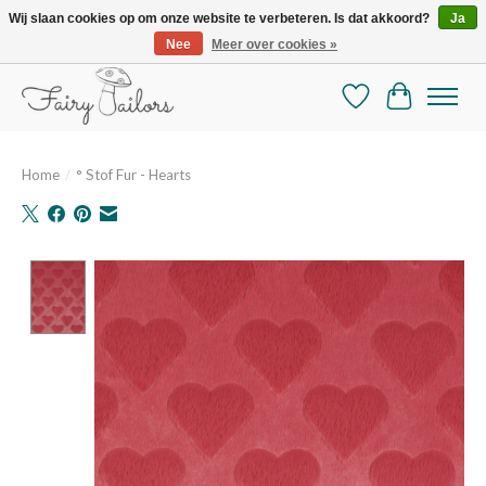
Wij slaan cookies op om onze website te verbeteren. Is dat akkoord?
Ja
Nee
Meer over cookies »
De mooiste online selectie stoffen en mercerie
Verlanglijst
Winkelman
Home
/
° Stof Fur - Hearts
Product image slideshow Items