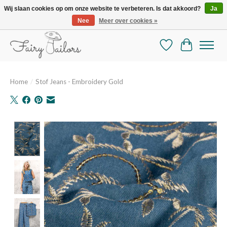
Wij slaan cookies op om onze website te verbeteren. Is dat akkoord?
Ja
Nee
Meer over cookies »
De mooiste online selectie stoffen en mercerie
Verlanglijst
Winkelman
Home
/
Stof Jeans - Embroidery Gold
Product image slideshow Items