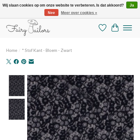
Wij slaan cookies op om onze website te verbeteren. Is dat akkoord?
Ja
Nee
Meer over cookies »
De mooiste online selectie stoffen en mercerie
Verlanglijst
Winkelman
Home
/
* Stof Kant - Bloem - Zwart
Product image slideshow Items