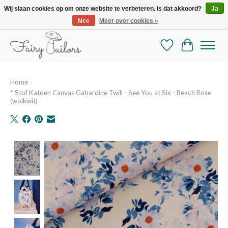
Wij slaan cookies op om onze website te verbeteren. Is dat akkoord?
Ja
Nee
Meer over cookies »
De mooiste online selectie stoffen en mercerie
Verlanglijst
Winkelman
Home
/
* Stof Katoen Canvas Gabardine Twill - See You at Six - Beach Rose
(wolkwit)
Product image slideshow Items